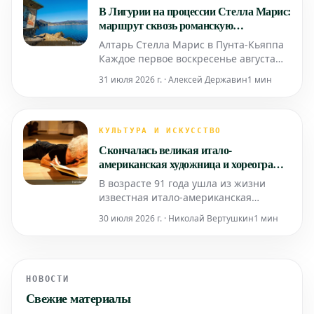
Йорк, 1946) в Музее Санта-Джулия.
В Лигурии на процессии Стелла Марис:
Сопровождаемая
маршрут сквозь романскую
архитектуру, мозаики XX века,
Алтарь Стелла Марис в Пунта-Кьяппа
природу и преданность
Каждое первое воскресенье августа
Камольи празднует в честь Девы
31 июля 2026 г. · Алексей Державин
1 мин
Марии, покровительницы
мореплавателей. Ранним утром из
порта этого лигурийского города
Востока отправляются украшенные
КУЛЬТУРА И ИСКУССТВО
разноцветными флагами суда,
Скончалась великая итало-
ведомые «Драгуном» — символом гор
американская художница и хореограф
Симона Форти в возрасте 91 года
В возрасте 91 года ушла из жизни
известная итало-американская
художница и хореограф Симона
30 июля 2026 г. · Николай Вертушкин
1 мин
Форти, одна из ведущих фигур
постмодернистского танца. О ее
кончине сообщила галерея Raffaella
Cortese, представлявшая Форти с 2018
НОВОСТИ
года, выразив глубокую благодарность
Свежие материалы
и пообещав сохранить память