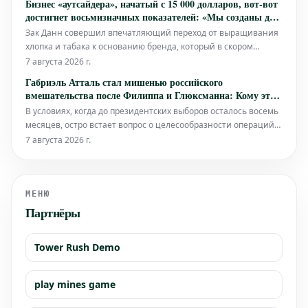
Бизнес «аутсайдера», начатый с 15 000 долларов, вот-вот
решений на каждом шагу. Именно здесь принятие решений,
достигнет восьмизначных показателей: «Мы созданы для
основанное на данных (DDDM),
виральности»
Зак Данн совершил впечатляющий переход от выращивания
хлопка и табака к основанию бренда, который в скором
времени должен достичь восьмизначных показателей. Его
7 августа 2026 г.
история – яркий пример того, как, начав с относительно
Габриэль Атталь стал мишенью российского
скромных инвестиций в 15 000 долларов, можно построить
вмешательства после Филиппа и Глюксманна: Кому это
процветающий бизнес, изн
выгодно?
В условиях, когда до президентских выборов осталось восемь
месяцев, остро встает вопрос о целесообразности операций
российского вмешательства. После Эдуара Филиппа и
7 августа 2026 г.
Рафаэля Глюксманна, Габриэль Атталь также стал мишенью
таких действий. Кто на самом деле извлекает выгоду из этих
маневров?
МЕНЮ
Партнёры
Tower Rush Demo
play mines game