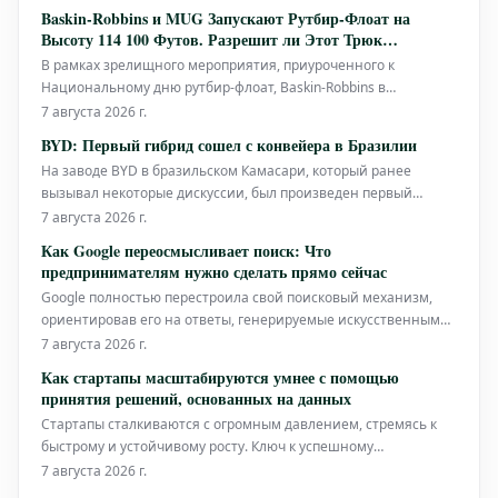
Baskin-Robbins и MUG Запускают Рутбир-Флоат на
Высоту 114 100 Футов. Разрешит ли Этот Трюк
Многолетние Интернет-Дебаты?
В рамках зрелищного мероприятия, приуроченного к
Национальному дню рутбир-флоат, Baskin-Robbins в
партнерстве с MUG предпринимает амбициозный трюк:
7 августа 2026 г.
запуск рутбир-флоат на высоту 114 100 футов в небо. Это
BYD: Первый гибрид сошел с конвейера в Бразилии
смелое начинание не только нацелено на установление
На заводе BYD в бразильском Камасари, который ранее
нового мирового рекорда, но и служит р
вызывал некоторые дискуссии, был произведен первый
подключаемый гибридный автомобиль. Кроме того, BYD
7 августа 2026 г.
продолжает увеличивать объемы продаж на бразильском
Как Google переосмысливает поиск: Что
рынке.
предпринимателям нужно сделать прямо сейчас
Google полностью перестроила свой поисковый механизм,
ориентировав его на ответы, генерируемые искусственным
интеллектом. Впервые компания опубликовала официальные
7 августа 2026 г.
рекомендации о том, как брендам и компаниям сохранить
Как стартапы масштабируются умнее с помощью
свою видимость в этих новых результатах. Для
принятия решений, основанных на данных
предпринимателей и бизнесов став
Стартапы сталкиваются с огромным давлением, стремясь к
быстрому и устойчивому росту. Ключ к успешному
прохождению этого сложного пути лежит не только в наличии
7 августа 2026 г.
отличной идеи, но и в принятии умных, обоснованных