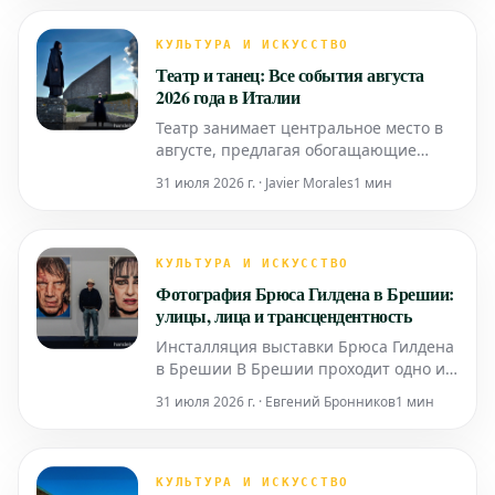
комедией. Эль Вудс перевернула
стереотипы о женственности, показав,
КУЛЬТУРА И ИСКУССТВО
что ум, амбиции и легкость могут
Театр и танец: Все события августа
гармонично
2026 года в Италии
Театр занимает центральное место в
августе, предлагая обогащающие
возможности для досуга и
31 июля 2026 г. · Javier Morales
1 мин
размышлений. По всему полуострову
проходят многочисленные фестивали:
«Последняя луна лета» в Брианце, «B-
Motion» в Бассано-дель-Граппа,
КУЛЬТУРА И ИСКУССТВО
«PerformAzioni» в Болонских
Фотография Брюса Гилдена в Брешии:
Апеннинах, «Ginesio Fest» в М
улицы, лица и трансцендентность
Инсталляция выставки Брюса Гилдена
в Брешии В Брешии проходит одно из
самых значительных событий
31 июля 2026 г. · Евгений Бронников
1 мин
последних лет – масштабная
ретроспективная выставка
«Пристальный взгляд» (A Closer Look),
посвященная Брюсу Гилдену (Нью-
КУЛЬТУРА И ИСКУССТВО