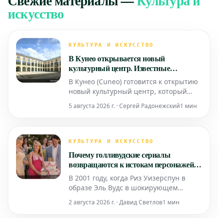
Свежие материалы
—
Культура и
искусство
КУЛЬТУРА И ИСКУССТВО
В Кунео открывается новый
культурный центр. Известные
архитекторы восстанавливают
В Кунео (Cuneo) готовится к открытию
историческую бывшую больницу
новый культурный центр, который
обещает стать не просто библиотекой,
5 августа 2026 г. · Сергей Радонежский
1 мин
а пространством,
переосмысливающим связь между
историческим наследием, культурой и
общественной жизнью. С 26 по 29
КУЛЬТУРА И ИСКУССТВО
сентября город представит **Esseci**
Почему голливудские сериалы
— масштабный культурный центр,
возвращаются к истокам персонажей?
размес
От Эль Вудс до Уэнсдей
В 2001 году, когда Риз Уизерспун в
образе Эль Вудс в шокирующем
розовом наряде вошла в Гарвард,
2 августа 2026 г. · Давид Светлов
1 мин
фильм «Блондинка в законе» стал чем-
то гораздо большим, чем просто яркой