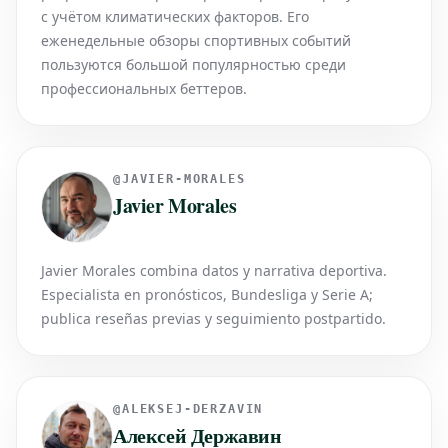
с учётом климатических факторов. Его
еженедельные обзоры спортивных событий
пользуются большой популярностью среди
профессиональных беттеров.
@
JAVIER-MORALES
Javier Morales
Javier Morales combina datos y narrativa deportiva.
Especialista en pronósticos, Bundesliga y Serie A;
publica reseñas previas y seguimiento postpartido.
@
ALEKSEJ-DERZAVIN
Алексей Державин