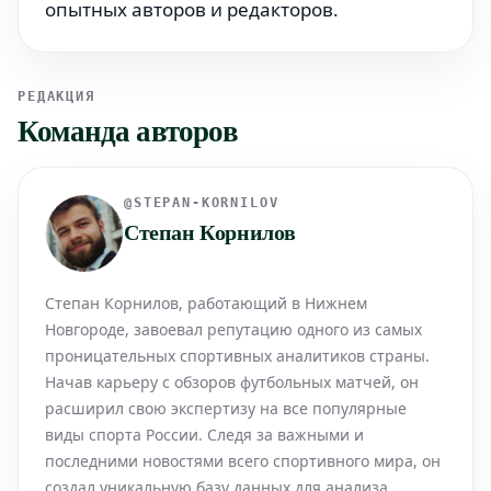
опытных авторов и редакторов.
РЕДАКЦИЯ
Команда авторов
@
STEPAN-KORNILOV
Степан Корнилов
Степан Корнилов, работающий в Нижнем
Новгороде, завоевал репутацию одного из самых
проницательных спортивных аналитиков страны.
Начав карьеру с обзоров футбольных матчей, он
расширил свою экспертизу на все популярные
виды спорта России. Следя за важными и
последними новостями всего спортивного мира, он
создал уникальную базу данных для анализа