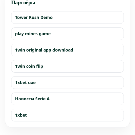
Партнёры
Tower Rush Demo
play mines game
1win original app download
1win coin flip
1xbet uae
Новости Serie A
1xbet