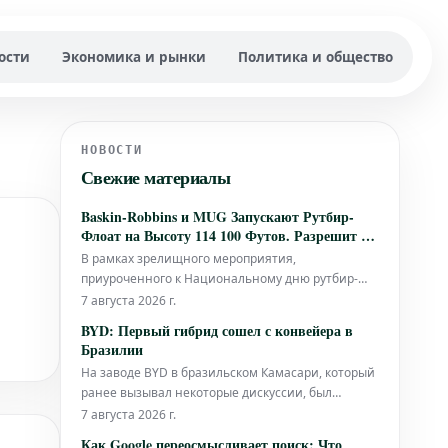
ости
Экономика и рынки
Политика и общество
НОВОСТИ
Свежие материалы
Baskin-Robbins и MUG Запускают Рутбир-
Флоат на Высоту 114 100 Футов. Разрешит ли
Этот Трюк Многолетние Интернет-Дебаты?
В рамках зрелищного мероприятия,
приуроченного к Национальному дню рутбир-
флоат, Baskin-Robbins в партнерстве с MUG
7 августа 2026 г.
предпринимает амбициозный трюк: запуск
BYD: Первый гибрид сошел с конвейера в
рутбир-флоат на высоту 114 100 футов в небо. Это
Бразилии
смелое начинание не только нацелено на
На заводе BYD в бразильском Камасари, который
установление нового мирового рекорда, но и
ранее вызывал некоторые дискуссии, был
служит р
произведен первый подключаемый гибридный
7 августа 2026 г.
автомобиль. Кроме того, BYD продолжает
Как Google переосмысливает поиск: Что