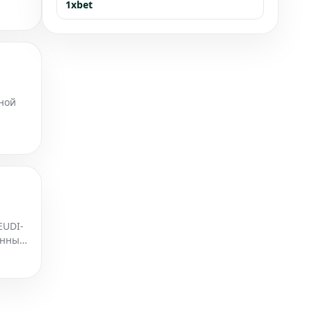
1xbet
йной
EUDI-
енных