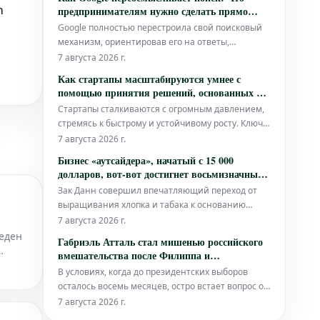
увеличивать объемы продаж на бразильском
m
предпринимателям нужно сделать прямо
рынке.
сейчас
Google полностью перестроила свой поисковый
механизм, ориентировав его на ответы,
генерируемые искусственным интеллектом.
7 августа 2026 г.
Впервые компания опубликовала официальные
Как стартапы масштабируются умнее с
рекомендации о том, как брендам и компаниям
помощью принятия решений, основанных на
сохранить свою видимость в этих новых
данных
Стартапы сталкиваются с огромным давлением,
результатах. Для предпринимателей и бизнесов
стремясь к быстрому и устойчивому росту. Ключ к
став
успешному прохождению этого сложного пути
7 августа 2026 г.
лежит не только в наличии отличной идеи, но и
Бизнес «аутсайдера», начатый с 15 000
в принятии умных, обоснованных решений на
долларов, вот-вот достигнет восьмизначных
каждом шагу. Именно здесь принятие решений,
показателей: «Мы созданы для виральности»
Зак Данн совершил впечатляющий переход от
основанное на данных (DDDM),
выращивания хлопка и табака к основанию
бренда, который в скором времени должен
7 августа 2026 г.
достичь восьмизначных показателей. Его
веден
Габриэль Атталь стал мишенью российского
история – яркий пример того, как, начав с
вмешательства после Филиппа и
относительно скромных инвестиций в 15 000
Глюксманна: Кому это выгодно?
В условиях, когда до президентских выборов
долларов, можно построить процветающий
осталось восемь месяцев, остро встает вопрос о
бизнес, изн
целесообразности операций российского
7 августа 2026 г.
вмешательства. После Эдуара Филиппа и