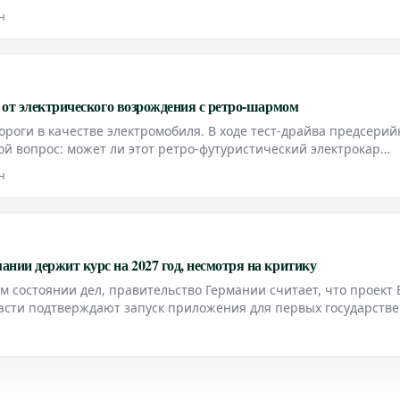
 падением стоимости акций AMD на 9%.
н
я от электрического возрождения с ретро-шармом
ороги в качестве электромобиля. В ходе тест-драйва предсери
ой вопрос: может ли этот ретро-футуристический электрокар
н
нии держит курс на 2027 год, несмотря на критику
 состоянии дел, правительство Германии считает, что проект 
ласти подтверждают запуск приложения для первых государств