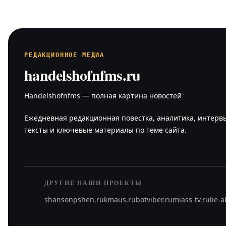
РЕДАКЦИОННОЕ МЕДИА
handelshofnfms.ru
Handelshofnfms — полная картина новостей
Ежедневная редакционная повестка, аналитика, интерв
тексты и ключевые материалы по теме сайта.
ДРУГИЕ НАШИ ПРОЕКТЫ
shansonpshen.ru
kmaus.ru
botviber.ru
miass-tv.ru
lie-