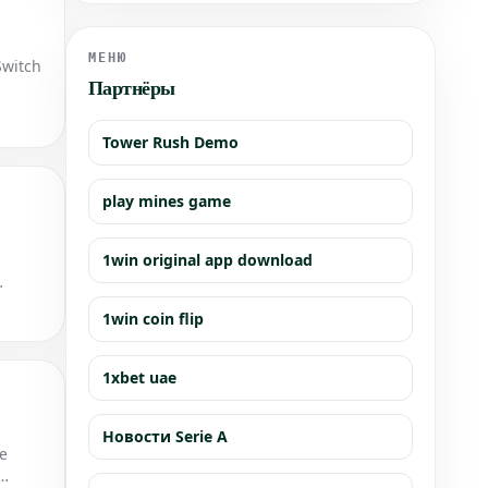
Рафаэля Глюксманна, Габриэль Атталь также стал
мишенью таких действий. Кто на самом деле
извлекает выгоду из этих маневров?
МЕНЮ
witch
Партнёры
Tower Rush Demo
play mines game
1win original app download
1win coin flip
1xbet uae
Новости Serie A
е