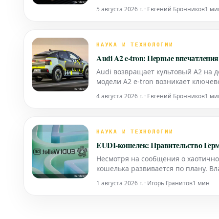
позитивные новости значительным
5 августа 2026 г. · Евгений Бронников
1 ми
НАУКА И ТЕХНОЛОГИИ
Audi A2 e-tron: Первые впечатлени
Audi возвращает культовый A2 на д
модели A2 e-tron возникает ключев
оправдать свою высокую цену?
4 августа 2026 г. · Евгений Бронников
1 ми
НАУКА И ТЕХНОЛОГИИ
EUDI-кошелек: Правительство Герма
Несмотря на сообщения о хаотичном
кошелька развивается по плану. В
услуг в начале 2027 года.
1 августа 2026 г. · Игорь Гранитов
1 мин