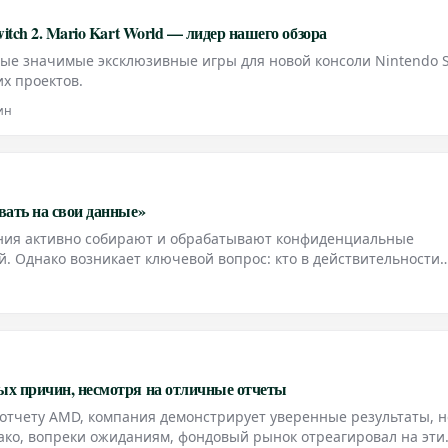
itch 2. Mario Kart World — лидер нашего обзора
е значимые эксклюзивные игры для новой консоли Nintendo S
их проектов.
ин
вать на свои данные»
ия активно собирают и обрабатывают конфиденциальные
. Однако возникает ключевой вопрос: кто в действительности
цию? В недавнем подкасте Паулина Йо Пеш подробно осветила
ма
х причин, несмотря на отличные отчеты
отчету AMD, компания демонстрирует уверенные результаты, н
нако, вопреки ожиданиям, фондовый рынок отреагировал на эти