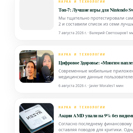
НАУКА И ТЕХНОЛОГИИ
Топ-7: Лучшие игры для Nintendo Sw
Мы тщательно протестировали самы
2 и составили список из семи лучш
7 августа 2026 г. · Валерий Светозаров
1 м
НАУКА И ТЕХНОЛОГИИ
Цифровое Здоровье: «Многим напле
Современные мобильные приложен
медицинские данные пользователей
контролирует эту ценную информа
6 августа 2026 г. · Javier Morales
1 мин
данную проблему, акцентируя вни
НАУКА И ТЕХНОЛОГИИ
Акции AMD упали на 9% без видимы
Согласно последнему финансовому 
оставляя поводов для критики. Од