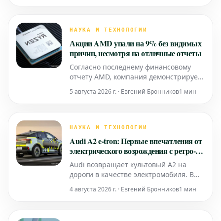
возникает ключевой вопрос: кто в
действительности контролирует эту
ценную информацию? В недавнем
НАУКА И ТЕХНОЛОГИИ
подкасте Паулина Йо Пеш подробно
Акции AMD упали на 9% без видимых
осветила данную проблему,
причин, несмотря на отличные отчеты
акцентируя внима
Согласно последнему финансовому
отчету AMD, компания демонстрирует
уверенные результаты, не оставляя
5 августа 2026 г. · Евгений Бронников
1 мин
поводов для критики. Однако, вопреки
ожиданиям, фондовый рынок
отреагировал на эти позитивные
новости значительным падением
НАУКА И ТЕХНОЛОГИИ
стоимости акций AMD на 9%.
Audi A2 e-tron: Первые впечатления от
электрического возрождения с ретро-
шармом
Audi возвращает культовый A2 на
дороги в качестве электромобиля. В
ходе тест-драйва предсерийной
4 августа 2026 г. · Евгений Бронников
1 мин
модели A2 e-tron возникает ключевой
вопрос: может ли этот ретро-
футуристический электрокар