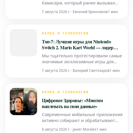
Камасари, который ранее вызывал
некоторые дискуссии, был произведен
7 августа 2026 г. · Евгений Бронников
1 мин
первый подключаемый гибридный
автомобиль. Кроме того, BYD
продолжает увеличивать объемы
продаж на бразильском рынке.
НАУКА И ТЕХНОЛОГИИ
Топ-7: Лучшие игры для Nintendo
Switch 2. Mario Kart World — лидер
нашего обзора
Мы тщательно протестировали самые
значимые эксклюзивные игры для
новой консоли Nintendo Switch 2 и
7 августа 2026 г. · Валерий Светозаров
1 мин
составили список из семи лучших
проектов.
НАУКА И ТЕХНОЛОГИИ
Цифровое Здоровье: «Многим
наплевать на свои данные»
Современные мобильные приложения
активно собирают и обрабатывают
конфиденциальные медицинские
6 августа 2026 г. · Javier Morales
1 мин
данные пользователей. Однако