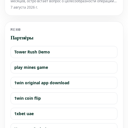
месяцев, остро встает вопрос о целесообразности операций
российского вмешательства. После Эдуара Филиппа и
7 августа 2026 г.
Рафаэля Глюксманна, Габриэль Атталь также стал мишенью
таких действий. Кто на самом деле извлекает выгоду из этих
маневров?
МЕНЮ
Партнёры
Tower Rush Demo
play mines game
1win original app download
1win coin flip
1xbet uae