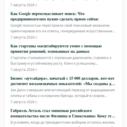
подключаемый гибридный автомобиль. Кроме того, BYD
7 августа 2026 г.
продолжает увеличивать объемы продаж на бразильском
Как Google переосмысливает поиск: Что
рынке.
предпринимателям нужно сделать прямо сейчас
Google полностью перестроила свой поисковый механизм,
ориентировав его на ответы, генерируемые искусственным
интеллектом. Впервые компания опубликовала официальные
7 августа 2026 г.
рекомендации о том, как брендам и компаниям сохранить
Как стартапы масштабируются умнее с помощью
свою видимость в этих новых результатах. Для
принятия решений, основанных на данных
предпринимателей и бизнесов став
Стартапы сталкиваются с огромным давлением, стремясь к
быстрому и устойчивому росту. Ключ к успешному
прохождению этого сложного пути лежит не только в наличии
7 августа 2026 г.
отличной идеи, но и в принятии умных, обоснованных
Бизнес «аутсайдера», начатый с 15 000 долларов, вот-вот
решений на каждом шагу. Именно здесь принятие решений,
достигнет восьмизначных показателей: «Мы созданы для
основанное на данных (DDDM),
виральности»
Зак Данн совершил впечатляющий переход от выращивания
хлопка и табака к основанию бренда, который в скором
времени должен достичь восьмизначных показателей. Его
7 августа 2026 г.
история – яркий пример того, как, начав с относительно
Габриэль Атталь стал мишенью российского
скромных инвестиций в 15 000 долларов, можно построить
вмешательства после Филиппа и Глюксманна: Кому это
процветающий бизнес, изн
выгодно?
В условиях, когда до президентских выборов осталось восемь