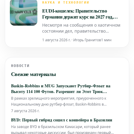
оправдать свою высокую цену?
НАУКА И ТЕХНОЛОГИИ
EUDI-кошелек: Правительство
Германии держит курс на 2027 год,
несмотря на критику
Несмотря на сообщения о хаотичном
состоянии дел, правительство
Германии считает, что проект EUDI-
1 августа 2026 г. · Игорь Гранитов
1 мин
кошелька развивается по плану.
Власти подтверждают запуск
приложения для первых
государственных услуг в начале 2027
НОВОСТИ
года.
Свежие материалы
Baskin-Robbins и MUG Запускают Рутбир-Флоат на
Высоту 114 100 Футов. Разрешит ли Этот Трюк
Многолетние Интернет-Дебаты?
В рамках зрелищного мероприятия, приуроченного к
Национальному дню рутбир-флоат, Baskin-Robbins в
партнерстве с MUG предпринимает амбициозный трюк:
7 августа 2026 г.
запуск рутбир-флоат на высоту 114 100 футов в небо. Это
BYD: Первый гибрид сошел с конвейера в Бразилии
смелое начинание не только нацелено на установление
На заводе BYD в бразильском Камасари, который ранее
нового мирового рекорда, но и служит р
вызывал некоторые дискуссии, был произведен первый