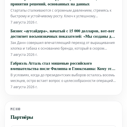
свою видимость в этих новых результатах. Для
принятия решений, основанных на данных
предпринимателей и бизнесов став
Стартапы сталкиваются с огромным давлением, стремясь к
быстрому и устойчивому росту. Ключ к успешному
прохождению этого сложного пути лежит не только в наличии
7 августа 2026 г.
отличной идеи, но и в принятии умных, обоснованных
Бизнес «аутсайдера», начатый с 15 000 долларов, вот-вот
решений на каждом шагу. Именно здесь принятие решений,
достигнет восьмизначных показателей: «Мы созданы для
основанное на данных (DDDM),
виральности»
Зак Данн совершил впечатляющий переход от выращивания
хлопка и табака к основанию бренда, который в скором
времени должен достичь восьмизначных показателей. Его
7 августа 2026 г.
история – яркий пример того, как, начав с относительно
Габриэль Атталь стал мишенью российского
скромных инвестиций в 15 000 долларов, можно построить
вмешательства после Филиппа и Глюксманна: Кому это
процветающий бизнес, изн
выгодно?
В условиях, когда до президентских выборов осталось восемь
месяцев, остро встает вопрос о целесообразности операций
российского вмешательства. После Эдуара Филиппа и
7 августа 2026 г.
Рафаэля Глюксманна, Габриэль Атталь также стал мишенью
таких действий. Кто на самом деле извлекает выгоду из этих
маневров?
МЕНЮ
Партнёры