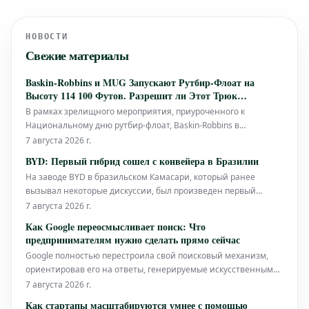
НОВОСТИ
Свежие материалы
Baskin-Robbins и MUG Запускают Рутбир-Флоат на
Высоту 114 100 Футов. Разрешит ли Этот Трюк
Многолетние Интернет-Дебаты?
В рамках зрелищного мероприятия, приуроченного к
Национальному дню рутбир-флоат, Baskin-Robbins в
партнерстве с MUG предпринимает амбициозный трюк:
7 августа 2026 г.
запуск рутбир-флоат на высоту 114 100 футов в небо. Это
BYD: Первый гибрид сошел с конвейера в Бразилии
смелое начинание не только нацелено на установление
На заводе BYD в бразильском Камасари, который ранее
нового мирового рекорда, но и служит р
вызывал некоторые дискуссии, был произведен первый
подключаемый гибридный автомобиль. Кроме того, BYD
7 августа 2026 г.
продолжает увеличивать объемы продаж на бразильском
Как Google переосмысливает поиск: Что
рынке.
предпринимателям нужно сделать прямо сейчас
Google полностью перестроила свой поисковый механизм,
ориентировав его на ответы, генерируемые искусственным
интеллектом. Впервые компания опубликовала официальные
7 августа 2026 г.
рекомендации о том, как брендам и компаниям сохранить
Как стартапы масштабируются умнее с помощью