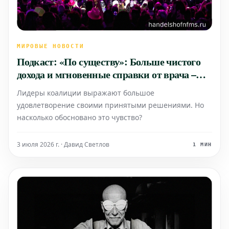
МИРОВЫЕ НОВОСТИ
Подкаст: «По существу»: Больше чистого
дохода и мгновенные справки от врача –
что планирует правительство
Лидеры коалиции выражают большое
удовлетворение своими принятыми решениями. Но
насколько обосновано это чувство?
3 июля 2026 г. · Давид Светлов
1 МИН