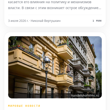
касается его влияния на политику и механизмов
власти. В связи с этим возникает острое обсуждение:
оказывал ли глава медиаконцерна Springer Матиас
Дёпфнер давление на федерального канцлера с
3 июля 2026 г. · Николай Вертушкин
1 МИН
целью побудить его к сотрудничеству с партией AfD?
МИРОВЫЕ НОВОСТИ