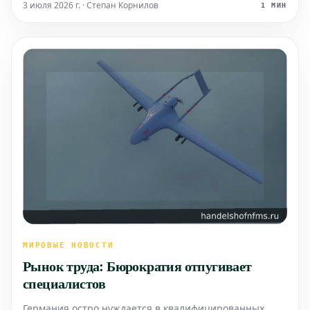
травмы способны оставить неизгладимый след на
3 июля 2026 г. · Степан Корнилов
1 МИН
всю его последующую жизнь.
МИРОВЫЕ НОВОСТИ
Рынок труда: Бюрократия отпугивает
специалистов
Германия остро нуждается в квалифицированных