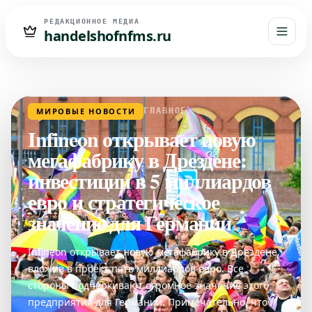
РЕДАКЦИОННОЕ МЕДИА
handelshofnfms.ru
МИРОВЫЕ НОВОСТИ
ГЛАВНОЕ
Infineon открывает новую
мегафабрику в Дрездене:
инвестиции в 5 миллиардов
евро и стратегическое
значение для Германии
Infineon открывает новую мегафабрику в Дрездене,
вложив в проект пять миллиардов евро. Все
стороны подчеркивают огромное значение этого
предприятия для Германии. Примечательно, что