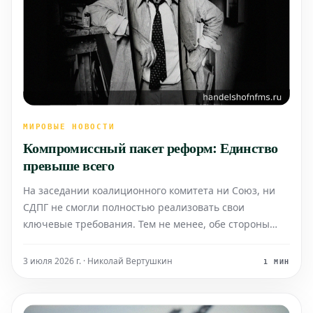
МИРОВЫЕ НОВОСТИ
Компромиссный пакет реформ: Единство
превыше всего
На заседании коалиционного комитета ни Союз, ни
СДПГ не смогли полностью реализовать свои
ключевые требования. Тем не менее, обе стороны
выражают удовлетворение достигнутыми
результатами.
3 июля 2026 г. · Николай Вертушкин
1 МИН