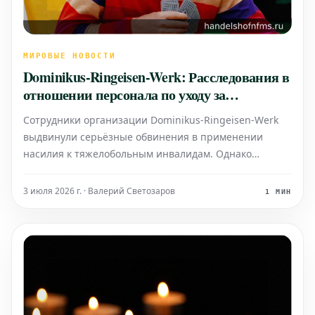
МИРОВЫЕ НОВОСТИ
Dominikus-Ringeisen-Werk: Расследования в
отношении персонала по уходу за
инвалидами
Сотрудники организации Dominikus-Ringeisen-Werk
выдвинули серьёзные обвинения в применении
насилия к тяжелобольным инвалидам. Однако
последующие проверки не выявили прямых
признаков халатности или недостатков в уходе, но
3 июля 2026 г. · Валерий Светозаров
1 МИН
обнаружили значительные разногласия и
напряжённость в отношениях между сам