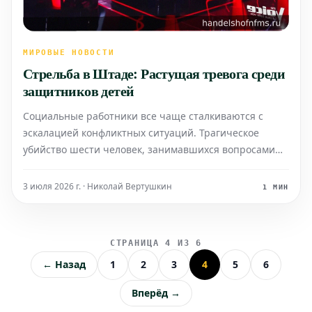
МИРОВЫЕ НОВОСТИ
Стрельба в Штаде: Растущая тревога среди
защитников детей
Социальные работники все чаще сталкиваются с
эскалацией конфликтных ситуаций. Трагическое
убийство шести человек, занимавшихся вопросами
помощи молодежи в Штаде, вызывает глубокую
обеспокоенность. Что теперь требуют пострадавшие?
3 июля 2026 г. · Николай Вертушкин
1 МИН
СТРАНИЦА 4 ИЗ 6
← Назад
1
2
3
4
5
6
Вперёд →