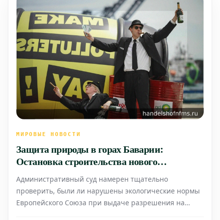
МИРОВЫЕ НОВОСТИ
Защита природы в горах Баварии:
Остановка строительства нового
кресельного подъемника на Фельхорне
Административный суд намерен тщательно
проверить, были ли нарушены экологические нормы
Европейского Союза при выдаче разрешения на
реализацию этого спорного проекта. Строительные