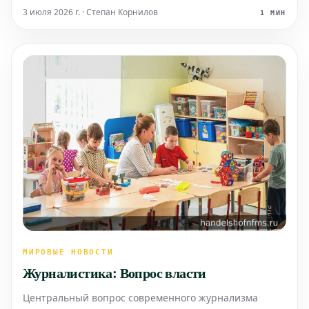
работы смогут возобновиться только после того, как
3 июля 2026 г. · Степан Корнилов
1 МИН
будет однозначно подтверждено отсутствие каких-
либо нарушений при
МИРОВЫЕ НОВОСТИ
Журналистика: Вопрос власти
Центральный вопрос современного журнализма