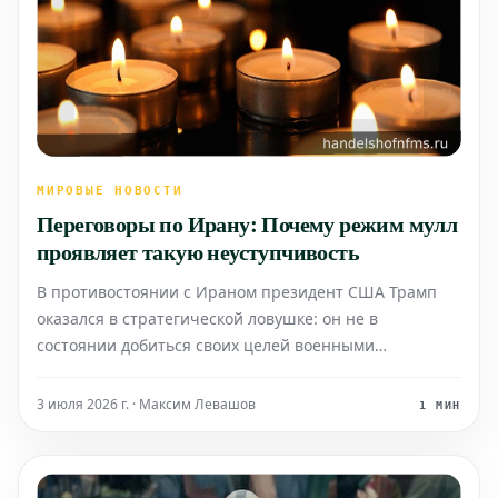
МИРОВЫЕ НОВОСТИ
Переговоры по Ирану: Почему режим мулл
проявляет такую неуступчивость
В противостоянии с Ираном президент США Трамп
оказался в стратегической ловушке: он не в
состоянии добиться своих целей военными
средствами, что вынуждает его садиться за стол
переговоров. Осознавая эту ситуацию, Иран
3 июля 2026 г. · Максим Левашов
1 МИН
повышает ставки и выставляет завышенные
требования.