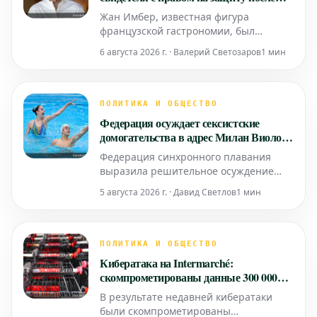
задержания
Жан Имбер, известная фигура
французской гастрономии, был
задержан в понедельник утром в
6 августа 2026 г. · Валерий Светозаров
1 мин
Париже. В его адрес поступили три
жалобы от бывших сожительниц по
обвинению в домашнем насилии.
ПОЛИТИКА И ОБЩЕСТВО
Федерация осуждает сексистские
домогательства в адрес Милан Виолон
в синхронном плавании
Федерация синхронного плавания
выразила решительное осуждение
сексистских домогательств, жертвой
5 августа 2026 г. · Давид Светлов
1 мин
которых стала известная спортсменка
Милан Виолон. Этот инцидент
привлек широкое внимание к
серьезной проблеме в спортивном
ПОЛИТИКА И ОБЩЕСТВО
сообществе и подчеркнул
Кибератака на Intermarché:
необходимость создания безопасной и
скомпрометированы данные 300 000
уважительной ср
клиентов
В результате недавней кибератаки
были скомпрометированы