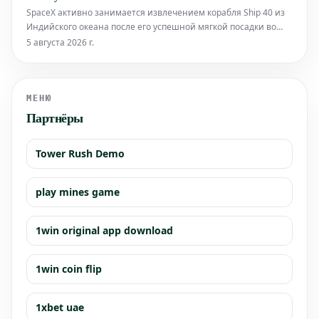
многом друго
SpaceX активно занимается извлечением корабля Ship 40 из
Индийского океана после его успешной мягкой посадки во
время 13-го полета. Эта миссия знаменует собой
5 августа 2026 г.
значительный шаг, поскольку Ship 40 остался полностью
целым после приводнения, предоставив инженерам
беспрецедентный доступ к его систем
МЕНЮ
Партнёры
Tower Rush Demo
play mines game
1win original app download
1win coin flip
1xbet uae