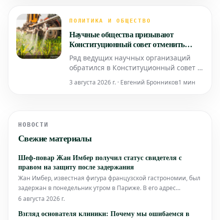
серьезной аварии. Оба спортсмена
успешно прошли все необходимые
ПОЛИТИКА И ОБЩЕСТВО
медицинские обследования и теперь
Научные общества призывают
продолжат процесс восстановления за
Конституционный совет отменить
пределами лече
аграрный закон из-за спорных
Ряд ведущих научных организаций
пестицидов
обратился в Конституционный совет с
требованием признать
3 августа 2026 г. · Евгений Бронников
1 мин
недействительным закон о сельском
хозяйстве. Причиной стало положение
этого закона, касающееся повторного
допуска к использованию спорных и
НОВОСТИ
потенциально опасных пестицидов.
Свежие материалы
Шеф-повар Жан Имбер получил статус свидетеля с
правом на защиту после задержания
Жан Имбер, известная фигура французской гастрономии, был
задержан в понедельник утром в Париже. В его адрес
поступили три жалобы от бывших сожительниц по
6 августа 2026 г.
обвинению в домашнем насилии.
Взгляд основателя клиники: Почему мы ошибаемся в