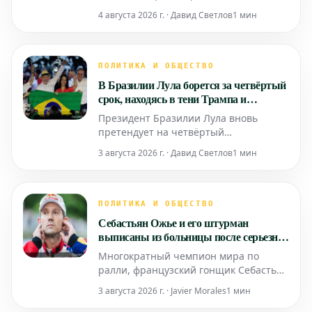
персональные данные почти 300 000
4 августа 2026 г. · Давид Светлов
1 мин
клиентов французской сети
супермаркетов Intermarché.
ПОЛИТИКА И ОБЩЕСТВО
В Бразилии Лула борется за четвёртый
срок, находясь в тени Трампа и
противостоя сыну Болсонару
Президент Бразилии Лула вновь
претендует на четвёртый
президентский срок. Эта политическая
3 августа 2026 г. · Давид Светлов
1 мин
кампания разворачивается под
заметным влиянием тени Дональда
Трампа, а ключевым противником
выступает сын Болсонару. События
ПОЛИТИКА И ОБЩЕСТВО
происходят в контексте важных
Себастьян Ожье и его штурман
политических собраний, подобных
выписаны из больницы после серьезной
тому, что состоял
раллийной аварии
Многократный чемпион мира по
ралли, французский гонщик Себастьян
Ожье и его штурман Жюльен
3 августа 2026 г. · Javier Morales
1 мин
Инграссиа были выписаны из
больницы после пережитой ими