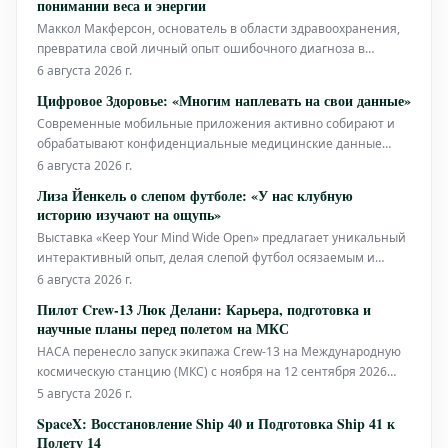
понимании веса и энергии
Маккол Макферсон, основатель в области здравоохранения,
превратила свой личный опыт ошибочного диагноза в
целенаправленную миссию. Она создала Modern Thyroid
6 августа 2026 г.
Clinic, общенациональную телемедицинскую сеть, которая
Цифровое Здоровье: «Многим наплевать на свои данные»
революционизирует методы измерения, лечения и
Современные мобильные приложения активно собирают и
понимания заболеваний щитовидной жел
обрабатывают конфиденциальные медицинские данные
пользователей. Однако возникает ключевой вопрос: кто в
6 августа 2026 г.
действительности контролирует эту ценную информацию? В
Лиза Йенкель о слепом футболе: «У нас клубную
недавнем подкасте Паулина Йо Пеш подробно осветила
историю изучают на ощупь»
данную проблему, акцентируя внима
Выставка «Keep Your Mind Wide Open» предлагает уникальный
интерактивный опыт, делая слепой футбол осязаемым и
слышимым. Куратор Лиза Йенкель рассказывает о
6 августа 2026 г.
возможности прикоснуться к чемпионским кубкам и
Пилот Crew-13 Люк Делани: Карьера, подготовка и
почувствовать историю спорта своими руками.
научные планы перед полетом на МКС
НАСА перенесло запуск экипажа Crew-13 на Международную
космическую станцию (МКС) с ноября на 12 сентября 2026
года или ранее. Несмотря на сокращение двух месяцев
5 августа 2026 г.
тренировок, астронавты Crew-13 полностью готовы к миссии.
SpaceX: Восстановление Ship 40 и Подготовка Ship 41 к
Пилот экипажа Crew-13 Люк Делани рассказал об этом и
Полету 14