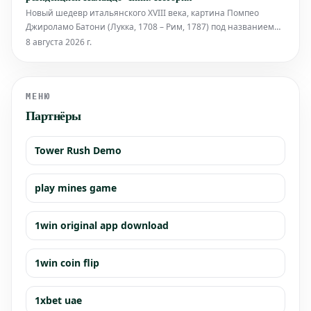
Первые двиг
Новый шедевр итальянского XVIII века, картина Помпео
Джироламо Батони (Лукка, 1708 – Рим, 1787) под названием
«Минерва вдыхает душу в человеческую фигуру,
8 августа 2026 г.
вылепленную Прометеем из глины», созданная между 1740 и
1743 годами, теперь украшает залы Палаццо Чини в Сан-Вио,
Венеция. Это произве
МЕНЮ
Партнёры
Tower Rush Demo
play mines game
1win original app download
1win coin flip
1xbet uae