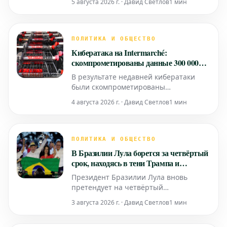
5 августа 2026 г. · Давид Светлов
1 мин
которых стала известная спортсменка
Милан Виолон. Этот инцидент
привлек широкое внимание к
серьезной проблеме в спортивном
ПОЛИТИКА И ОБЩЕСТВО
сообществе и подчеркнул
Кибератака на Intermarché:
необходимость создания безопасной и
скомпрометированы данные 300 000
уважительной ср
клиентов
В результате недавней кибератаки
были скомпрометированы
персональные данные почти 300 000
4 августа 2026 г. · Давид Светлов
1 мин
клиентов французской сети
супермаркетов Intermarché.
ПОЛИТИКА И ОБЩЕСТВО
В Бразилии Лула борется за четвёртый
срок, находясь в тени Трампа и
противостоя сыну Болсонару
Президент Бразилии Лула вновь
претендует на четвёртый
президентский срок. Эта политическая
3 августа 2026 г. · Давид Светлов
1 мин
кампания разворачивается под
заметным влиянием тени Дональда