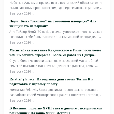
Небо над Альпами, прежде всего поэтический образ, сегодня
стало сложным пространством, где пересекаются спутники,
дроны, системы наблюдения и искусственный интеллект.
8 августа 2026 г.
Именно с этой идеи начинается проект «Под звездным
Люди: Быть "занозой" на съемочной площадке? Для
небом: Созвездия искусства, науки и культуры» —
женщин это не вариант
амбициозная распределе
Аня Тейлор-Джой (30 лет), актриса, утверждает, что не может
позволить себе быть "занозой" на съемочной площадке. В
одном вирусном отрывке из интервью на YouTube она
8 августа 2026 г.
отметила: "Если присмотреться, вы заметите: женщины не
Масштабная выставка Кандинского в Риме после более
используют методную актерскую игру, потому что нам
чем 25-летнего перерыва. Более 70 работ из Центра
приходится заботиться о
Помпиду в Палаццо Бонапарте
Спустя более четверти века после последней масштабной
римской выставки Василия Кандинского (Москва, 1866 –
Нёйи-сюр-Сен, Франция, 1944), Палаццо Бонапарте в Риме
8 августа 2026 г.
вновь открывает свои двери для новой ретроспективы.
Relativity Space: Интеграция двигателей Terran R и
Экспозиция подробно освещает творческий и жизненный
подготовка к первому полету
путь великого русского худож
Компания Relativity Space достигла нового важного этапа в
разработке своей многоразовой ракеты-носителя Terran R,
приступив к интеграции двигателей в силовую структуру
8 августа 2026 г.
первой ступени. Компания объявила об этом в пятницу в
В Венеции: полотно XVIII века в диалоге с исторической
своем сообщении, заявив: «Началась интеграция двигателей.
резиденцией Палаццо Чини. История