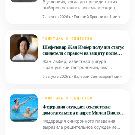
В условиях, когда до президентских
выгодно?
выборов осталось восемь месяцев,
остро встает вопрос о
7 августа 2026 г. · Евгений Бронников
1 мин
целесообразности операций
российского вмешательства. После
Эдуара Филиппа и Рафаэля
Глюксманна, Габриэль Атталь также
ПОЛИТИКА И ОБЩЕСТВО
стал мишенью таких действий. Кто на
Шеф-повар Жан Имбер получил статус
самом деле извлекает выгоду из этих
свидетеля с правом на защиту после
маневров?
задержания
Жан Имбер, известная фигура
французской гастрономии, был
задержан в понедельник утром в
6 августа 2026 г. · Валерий Светозаров
1 мин
Париже. В его адрес поступили три
жалобы от бывших сожительниц по
обвинению в домашнем насилии.
ПОЛИТИКА И ОБЩЕСТВО
Федерация осуждает сексистские
домогательства в адрес Милан Виолон
в синхронном плавании
Федерация синхронного плавания
выразила решительное осуждение
сексистских домогательств, жертвой