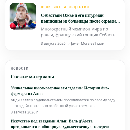
Трампа, а ключевым противником
выступает сын Болсонару. События
ПОЛИТИКА И ОБЩЕСТВО
происходят в контексте важных
Себастьян Ожье и его штурман
политических собраний, подобных
выписаны из больницы после серьезной
тому, что состоял
раллийной аварии
Многократный чемпион мира по
ралли, французский гонщик Себастьян
Ожье и его штурман Жюльен
3 августа 2026 г. · Javier Morales
1 мин
Инграссиа были выписаны из
больницы после пережитой ими
серьезной аварии. Оба спортсмена
успешно прошли все необходимые
НОВОСТИ
медицинские обследования и теперь
Свежие материалы
продолжат процесс восстановления за
пределами лече
Уникальное высокогорное земледелие: История био-
фермера из Альп
Анди Халлер с удовольствием прогуливается по своему саду
— это действительно особенный уголок земли,
расположенный в глубине Кляйнвальзерталя, на фоне
8 августа 2026 г.
величественных гор. Здесь он растирает листья лимонной
Искусство под звездами Альп: Валь д'Аоста
вербены, а там срывает немного перечной мяты. Он отрывает
превращается в обширную художественную галерею
свежий, сочный лист радичетты —